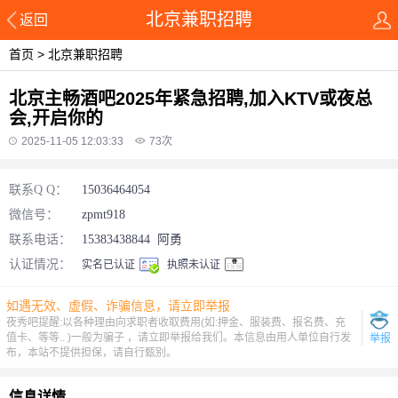
北京兼职招聘
返回
首页
>
北京兼职招聘
北京主畅酒吧2025年紧急招聘,加入KTV或夜总
会,开启你的
2025-11-05 12:03:33
73
次
联系Q Q：
15036464054
微信号：
zpmt918
联系电话：
15383438844
阿勇
认证情况：
实名已认证
执照未认证
如遇无效、虚假、诈骗信息，请立即举报
夜秀吧提醒:以各种理由向求职者收取费用(如:押金、服装费、报名费、充
值卡、等等.. )一般为骗子 ，请立即举报给我们。本信息由用人单位自行发
举报
布，本站不提供担保，请自行甄别。
信息详情