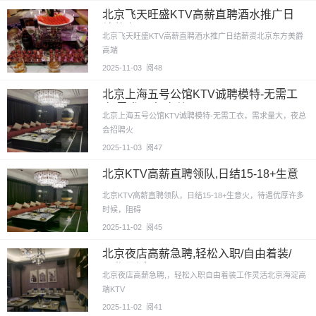
北京飞天旺盛KTV高薪直聘酒水推广日
结薪资
北京飞天旺盛KTV高薪直聘酒水推广日结薪资北京东方美爵
高端
2025-11-03
阅48
北京上海五号公馆KTV诚聘模特-无需工
衣,需求量大,夜总
北京上海五号公馆KTV诚聘模特-无需工衣，需求量大，夜总
会招聘火
2025-11-03
阅47
北京KTV高薪直聘领队,日结15-18+生意
火
北京KTV高薪直聘领队，日结15-18+生意火，待遇优厚许多
时候，阻碍
2025-11-02
阅45
北京夜店高薪急聘,轻松入职/自由着装/
工作灵活
北京夜店高薪急聘,，轻松入职自由着装工作灵活北京海淀高
端KTV
2025-11-02
阅41