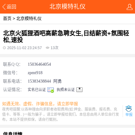
北京模特礼仪
返回
首页
>
北京模特礼仪
北京火狐狸酒吧高薪急聘女生,日结薪资+氛围轻
松,速投
2025-11-02 23:24:57
13
次
联系Q Q：
15036464054
微信号：
zpmt918
联系电话：
15383438844
阿勇
认证情况：
实名已认证
执照未认证
如遇无效、虚假、诈骗信息，请立即举报
夜秀吧提醒:以各种理由向求职者收取费用(如:押金、服装费、报名费、充
值卡、等等.. )一般为骗子 ，请立即举报给我们。本信息由用人单位自行发
举报
布，本站不提供担保，请自行甄别。
信息详情