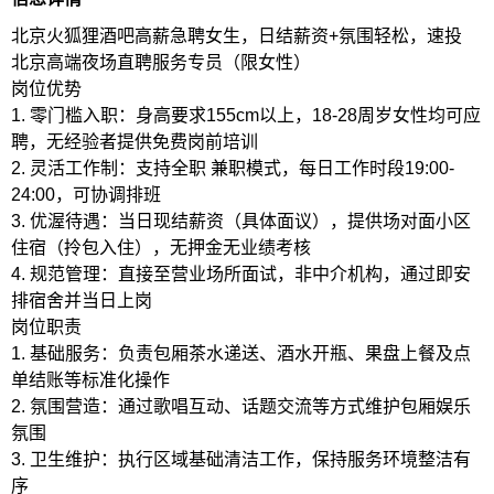
北京火狐狸酒吧高薪急聘女生，日结薪资+氛围轻松，速投
北京高端夜场直聘服务专员（限女性）
岗位优势
1. 零门槛入职：身高要求155cm以上，18-28周岁女性均可应
聘，无经验者提供免费岗前培训
2. 灵活工作制：支持全职 兼职模式，每日工作时段19:00-
24:00，可协调排班
3. 优渥待遇：当日现结薪资（具体面议），提供场对面小区
住宿（拎包入住），无押金无业绩考核
4. 规范管理：直接至营业场所面试，非中介机构，通过即安
排宿舍并当日上岗
岗位职责
1. 基础服务：负责包厢茶水递送、酒水开瓶、果盘上餐及点
单结账等标准化操作
2. 氛围营造：通过歌唱互动、话题交流等方式维护包厢娱乐
氛围
3. 卫生维护：执行区域基础清洁工作，保持服务环境整洁有
序