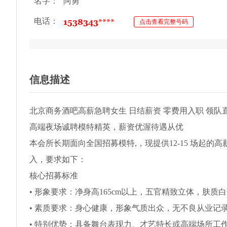
名字：
阿勇
电话：
点击查看完整号码
信息描述
北京商务酒吧高薪急聘女生 日结薪资 零费用入职 领队
高端夜场诚聘模特精英，薪资优渥待遇从优
本会所长期面向全国招募模特,，现提供12-15 场起的
入，要求如下：
核心招募标准
• 形象要求：净身高165cm以上，五官精致立体，肤
• 素质要求：身心健康，形象气质出众，无不良从业记
• 特别优势：具备舞台表现力、才艺特长或高端场所工