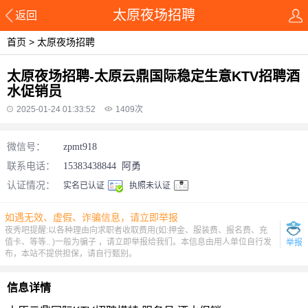
太原夜场招聘
返回
首页
>
太原夜场招聘
太原夜场招聘-太原云鼎国际稳定生意KTV招聘酒
水促销员
2025-01-24 01:33:52
1409
次
微信号：
zpmt918
联系电话：
15383438844
阿勇
认证情况：
实名已认证
执照未认证
如遇无效、虚假、诈骗信息，请立即举报
夜秀吧提醒:以各种理由向求职者收取费用(如:押金、服装费、报名费、充
值卡、等等.. )一般为骗子 ，请立即举报给我们。本信息由用人单位自行发
举报
布，本站不提供担保，请自行甄别。
信息详情