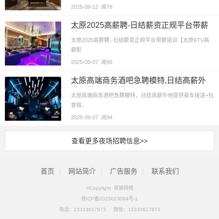
2025-09-12
阅76
太原2025高薪聘-日结薪资正规平台带薪
培训
太原2025高薪聘,-日结薪资正规平台带薪培训【太原KTV高
薪职
2025-09-07
阅95
太原高端商务酒吧急聘模特,日结高薪外
地提供豪车接送+包食
太原高端商务酒吧急聘模特，日结高薪外地提供豪车接送+包
食宿，
2025-09-07
阅94
查看更多夜场招聘信息>>
首页
|
网站简介
|
广告服务
|
联系我们
©Copyright 夜娱网络
晋ICP备2023023084号-1
电话：
15333617873
微信：15333617873