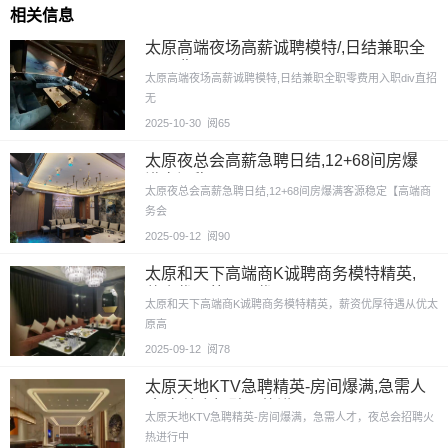
相关信息
太原高端夜场高薪诚聘模特/,日结兼职全
职零费用入职
太原高端夜场高薪诚聘模特,日结兼职全职零费用入职div直招
无
2025-10-30
阅65
太原夜总会高薪急聘日结,12+68间房爆
满客源稳
太原夜总会高薪急聘日结,12+68间房爆满客源稳定【高端商
务会
2025-09-12
阅90
太原和天下高端商K诚聘商务模特精英,
薪资优厚待遇从优
太原和天下高端商K诚聘商务模特精英，薪资优厚待遇从优太
原高
2025-09-12
阅78
太原天地KTV急聘精英-房间爆满,急需人
才,夜总会招聘火热进
太原天地KTV急聘精英-房间爆满，急需人才，夜总会招聘火
热进行中