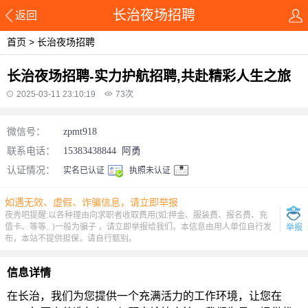
长治夜场招聘
返回
首页
>
长治夜场招聘
长治夜场招聘-实力护航招聘,共赴精彩人生之旅
2025-03-11 23:10:19
73
次
微信号：
zpmt918
联系电话：
15383438844
阿勇
认证情况：
实名已认证
执照未认证
如遇无效、虚假、诈骗信息，请立即举报
夜秀吧提醒:以各种理由向求职者收取费用(如:押金、服装费、报名费、充
值卡、等等.. )一般为骗子 ，请立即举报给我们。本信息由用人单位自行发
举报
布，本站不提供担保，请自行甄别。
信息详情
在长治，我们为您提供一个充满活力的工作环境，让您在