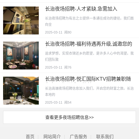
长治夜场招聘-人才紧缺.急需加入
长治夜场招聘为有志之士提供一条通往成功的捷径。我们面
向全
2025-03-11
阅80
长治夜场招聘-福利待遇再升级,诚邀您的
加入
追求梦想，实现衣锦还乡的愿望，是许多人心中的渴望。我
们团队致
2025-03-11
阅76
长治夜场招聘-悦汇国际KTV招聘兼职随
您意,工作灵活,无忧就
长治高端夜场招聘信息加入我们，开启您的财富之旅。长治
本地的
2025-03-11
阅54
查看更多夜场招聘信息>>
首页
|
网站简介
|
广告服务
|
联系我们