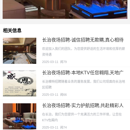
相关信息
长治夜场招聘-诚信招聘无欺瞒,真心相待
赢信任
欢迎加入我们的团队，为您提供舒适的生活环境和优厚的薪
资待遇
2025-03-11
阅79
长治夜场招聘-本地KTV任您翱翔,天地广
阔任驰骋
长治模特招聘随着业务的蓬勃发展，我们公司现面向长治地
区招聘
2025-03-11
阅66
长治夜场招聘-实力护航招聘,共赴精彩人
生之旅
在长治，我们为您提供一个充满活力的工作环境，让您在
KTV包厢内
2025-03-11
阅74