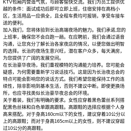
KTV包厢内营造气氛，与顾客愉快交流。我们为员工提供优
越的条件：面试成功后即可立即上班，住宿安排在高档小
区，生活用品一应俱全，且全程车费均可报销，享受车接车
送的便利。
加入我们，您将体验到长治高端夜场的魅力。我们承诺,您的
上班率，确保您不会白跑一趟。在应聘前，我们会通过语音
沟通，让您充分了解长治各家夜店的情况，以便您做出明智
的选择。长治的夜场生意兴旺，潜在客户众多，每天满房，
为您提供了广阔的发展空间。
在长治豪华夜场，我们重视模特的沟通能力培养。您可能会
疑惑，为何需要重新学习说话技巧。这是因为长治夜总会的
特点可能会影响您的说话方式。我们希望您能保持工作的连
续性，除非影响到基本生活，否则不建议中断。即使更换场
所，也应寻找类似长治豪华夜总会的环境。
关于着装，我们有明确的要求。女性应穿着黑色蕾丝系列搭
配黑色丝袜和白色单跟高跟鞋。高跟鞋的选择应根据个人身
高来搭配。对于身高160cm以下的女性，建议穿着10公分以
上的高跟鞋；而对于身高165cm以上的女性，则不建议穿超
过10公分的高跟鞋。