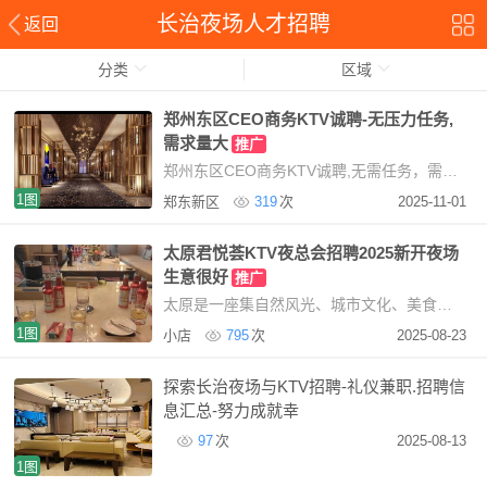
长治夜场人才招聘
返回
分类
区域
郑州东区CEO商务KTV诚聘-无压力任务,
需求量大
推广
郑州东区CEO商务KTV诚聘,无需任务，需求量大提供住宿，免费使用我们KTV现招聘服务员，mote提
1图
郑东新区
319
次
2025-11-01
太原君悦荟KTV夜总会招聘2025新开夜场
生意很好
推广
太原是一座集自然风光、城市文化、美食佳肴于一体的美丽城市。无论你是来旅游观光，还是
1图
小店
795
次
2025-08-23
探索长治夜场与KTV招聘-礼仪兼职.招聘信
息汇总-努力成就幸
97
次
2025-08-13
1图