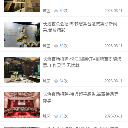
城区
80
次
2025-03-11
长治夜总会招聘-梦想舞台邀您舞动新风
采,绽放精彩
城区
39
次
2025-03-11
长治夜场招聘-悦汇国际KTV招聘兼职随您
意,工作灵活,无忧就
城区
54
次
2025-03-11
长治夜场招聘-待遇超乎想象,高薪待遇等
你享
城区
25
次
2025-03-11