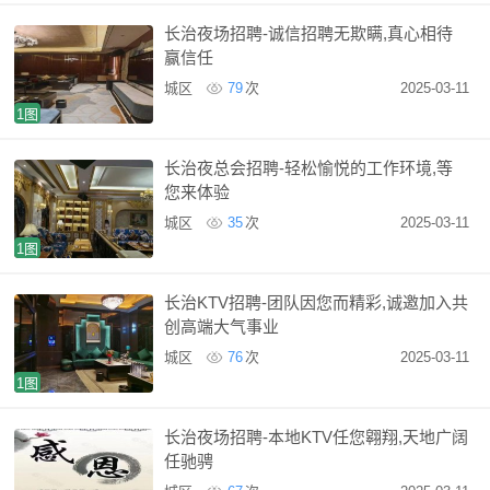
长治夜场招聘-诚信招聘无欺瞒,真心相待
赢信任
城区
79
次
2025-03-11
1图
长治夜总会招聘-轻松愉悦的工作环境,等
您来体验
城区
35
次
2025-03-11
1图
长治KTV招聘-团队因您而精彩,诚邀加入共
创高端大气事业
城区
76
次
2025-03-11
1图
长治夜场招聘-本地KTV任您翱翔,天地广阔
任驰骋