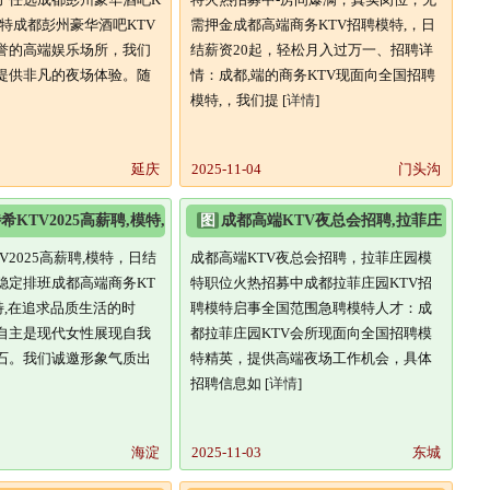
特成都彭州豪华酒吧KTV
需押金成都高端商务KTV招聘模特,，日
誉的高端娱乐场所，我们
结薪资20起，轻松月入过万一、招聘详
提供非凡的夜场体验。随
情：成都,端的商务KTV现面向全国招聘
模特,，我们提 [
详情
]
延庆
2025-11-04
门头沟
KTV2025高薪聘,模特,
图
成都高端KTV夜总会招聘,拉菲庄
轻松上岗
园模特职位火热招募中
V2025高薪聘,模特，日结
成都高端KTV夜总会招聘，拉菲庄园模
稳定排班成都高端商务KT
特职位火热招募中成都拉菲庄园KTV招
特,在追求品质生活的时
聘模特启事全国范围急聘模特人才：成
自主是现代女性展现自我
都拉菲庄园KTV会所现面向全国招聘模
石。我们诚邀形象气质出
特精英，提供高端夜场工作机会，具体
招聘信息如 [
详情
]
海淀
2025-11-03
东城