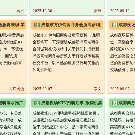
昌平
2025-10-30
密云
2025-09-12
会急聘兼职-零
图
成都东方伊甸园商务会所高薪聘,
图
成都夜场
薪兼职
兼职全职均可,可穿便装
职位,高翻台
职,-零费用加
成都东方伊甸园商务会所高薪聘,，兼职
成都夜场招聘
旅成都优质KT
全职均可，可穿便装成都新津高端商务
位，高翻台率
12k，环境优
会所诚聘礼仪模特【关于我们】成都新
苏纶汇KTV
1.面试须
津区高端商务会所致力于打造城市精英
启您的财富之
受行业内的高
社交平台，以卓越的服务品质与优雅的
您的财富苏纶
休闲 [
详情
]
夜场信誉，赢得
北京周边
2025-09-07
崇文
2025-09-07
诚聘酒水推广
图
成都夜场KTV招聘启事-报销机票
图
成都商务
薪
路费,诚邀夜总会精英加盟
可兼职驻场
水推广专员兼
成都夜场KTV招聘启事-报销机票路费，
成都商务会所2
的求职者：成
诚邀夜总会精英加盟成都温江夜总会，
职驻场，待遇
高端娱乐服务
位于成都温江市中心，是一家高端商务
高端商务KT
聘礼仪模特岗
会所。我们致力于为客户打造一流的商
繁华的商业与