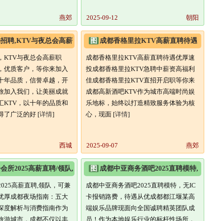
燕郊
2025-09-12
朝阳
招聘,KTV与夜总会高薪
图
成都香格里拉KTV高薪直聘待遇
率,优质客户,
优厚速投n
，KTV与夜总会高薪职
成都香格里拉KTV高薪直聘待遇优厚速
，优质客户，等你来加入
投成都香格里拉KTV急聘中薪资高福利
：十年品质，信誉卓越，开
佳成都香格里拉KTV直招开启职等你来
旅加入我们，让美丽成就
成都高新酒吧KTV作为城市高端时尚娱
汇KTV，以十年的品质和
乐地标，始终以打造精致服务体验为核
了广泛的好 [
详情
]
心，现面 [
详情
]
西城
2025-09-07
燕郊
会所2025高薪直聘/领队,
图
成都中亚商务酒吧2025直聘模特,
,待遇优
无IC卡/报销路费,待
025高薪直聘,领队，可兼
成都中亚商务酒吧2025直聘模特，无IC
优厚成都夜场指南：五大
卡报销路费，待遇从优成都都江堰某高
V深度解析与消费指南作为
端娱乐品牌现面向全国诚聘精英团队成
旅游城市，成都不仅以丰
员！作为本地娱乐行业的标杆性场所，