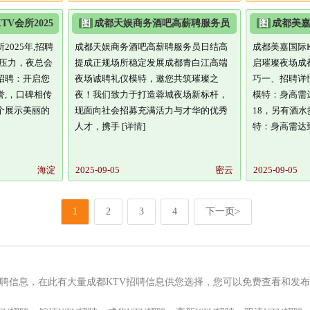
V会所2025
图
成都天娱商务酒吧高薪聘服务员
图
成都美嘉
英
日结高提成正规场所稳定发
力,开启璀璨
2025年,招聘
成都天娱商务酒吧高薪聘服务员日结高
成都美嘉国际K
务压力，夜总会
提成正规场所稳定发展成都青白江高端
启璀璨夜场成
招聘：开启您
夜场诚聘礼仪模特，邀您共筑璀璨之
巧一、招聘详
誉,，口碑相传
夜！我们致力于打造蓉城夜场新标杆，
模特：身高需达
个展示美丽的
现面向社会招募充满活力与才华的优秀
18，另有酒
人才，携手 [
详情
]
特：身高需达到
海淀
2025-09-05
密云
2025-09-05
1
2
3
4
下一页>
招聘信息，在此有大量成都KTV招聘信息供您选择，您可以免费查看和发布