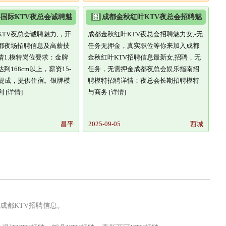
国际KTV夜总会诚聘魅
图
成都金秋红叶KTV夜总会招聘魅
夜场
力女-无任务无押金,真实职位
TV夜总会诚聘魅力,，开
成都金秋红叶KTV夜总会招聘魅力女,-无
都夜场招聘信息及高薪技
任务无押金，真实职位等你来加入成都
情1.模特岗位要求：金牌
金秋红叶KTV招聘信息最新女,招聘，无
到168cm以上，薪资15-
任务，无需押金成都夜总会娱乐指南招
水提成，提供住宿。银牌模
聘模特招聘详情：夜总会长期招聘模特
 [
详情
]
与商务 [
详情
]
昌平
2025-09-05
西城
成都KTV招聘信息。