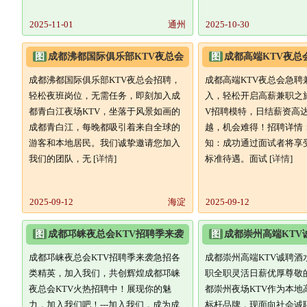
2025-11-01
通州
2025-10-30
图
成都沸都国际俱乐部KTV夜总会
图
成都高端KTV夜总
招聘,轻松夜班岗位,无需任务,
费用加入,轻松开启高
成都沸都国际俱乐部KTV夜总会招聘，
成都高端KTV夜总会急聘兼
轻松夜班岗位，无需任务，即刻加入成
入，轻松开启高薪兼职之
都青白江夜场KTV，坐落于风景如画的
V招聘模特，日结薪资高达
成都青白江，每晚都吸引着来自全球的
越，机会难得！招聘详情：
游客和本地居民。我们诚挚邀请您加入
知：成功通过面试者将享
我们的团队，无 [
详情
]
标准待遇。面试 [
详情
]
2025-09-12
海淀
2025-09-12
图
成都邛崃夜总会KTV招聘季来袭
图
成都崇州高端KTV
急招各类精英,加入我们,共创辉
专员兼职/全职灵活日
成都邛崃夜总会KTV招聘季来袭急招各
成都崇州高端KTV诚聘酒
类精英，加入我们，共创辉煌成都邛崃
职全职灵活日薪优厚尊敬
夜总会KTV火热招聘中！展现你的魅
都崇州夜场KTV作为本地
力，加入我们吧！---加入我们，成为成
标杆品牌，现面向社会诚