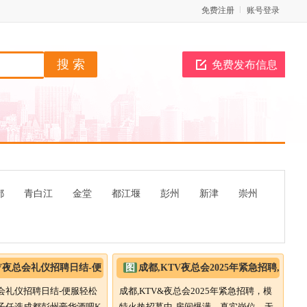
免费注册
账号登录
免费发布信息
都
青白江
金堂
都江堰
彭州
新津
崇州
V夜总会礼仪招聘日结-便
图
成都,KTV夜总会2025年紧急招聘,
,众多场子任选
模特火热
会礼仪招聘日结-便服轻松
成都,KTV&夜总会2025年紧急招聘，模
子任选成都彭州豪华酒吧K
特火热招募中-房间爆满，真实岗位，无