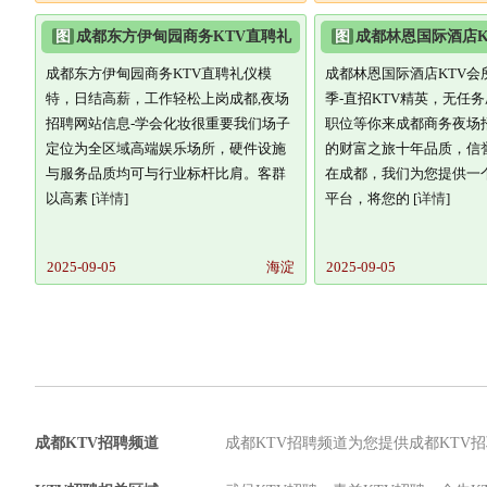
图
成都东方伊甸园商务KTV直聘礼
图
成都林恩国际酒店KT
仪模特,日结高薪,工作轻松
年,招聘季-直招KTV精
成都东方伊甸园商务KTV直聘礼仪模
成都林恩国际酒店KTV会所
特，日结高薪，工作轻松上岗成都,夜场
季-直招KTV精英，无任
招聘网站信息-学会化妆很重要我们场子
职位等你来成都商务夜场
定位为全区域高端娱乐场所，硬件设施
的财富之旅十年品质，信
与服务品质均可与行业标杆比肩。客群
在成都，我们为您提供一
以高素 [
详情
]
平台，将您的 [
详情
]
2025-09-05
海淀
2025-09-05
成都KTV招聘频道
成都KTV招聘频道为您提供成都KTV