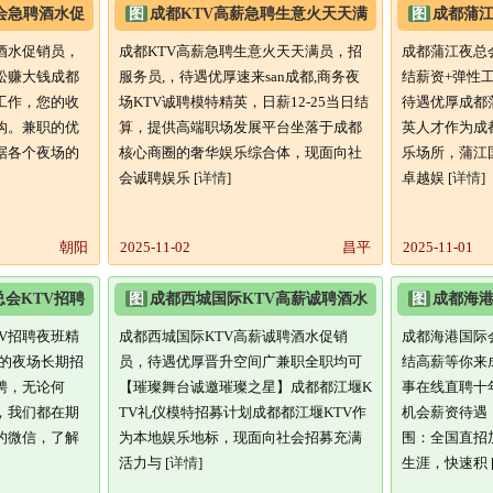
会急聘酒水促
图
成都KTV高薪急聘生意火天天满
图
成都蒲江
率,轻松
员,招服务员/,待遇优
职,日结薪资
酒水促销员，
成都KTV高薪急聘生意火天天满员，招
成都蒲江夜总
松赚大钱成都
服务员,，待遇优厚速来san成都,商务夜
结薪资+弹性
工作，您的收
场KTV诚聘模特精英，日薪12-25当日结
待遇优厚成都
钩。兼职的优
算，提供高端职场发展平台坐落于成都
英人才作为成
据各个夜场的
核心商圈的奢华娱乐综合体，现面向社
乐场所，蒲江
会诚聘娱乐 [
详情
]
卓越娱 [
详情
]
朝阳
2025-11-02
昌平
2025-11-01
会KTV招聘
图
成都西城国际KTV高薪诚聘酒水
图
成都海港
,点
促销员,待遇优厚/晋升空间
聘,日结高
V招聘夜班精
成都西城国际KTV高薪诚聘酒水促销
成都海港国际会
你的夜场长期招
员，待遇优厚晋升空间广兼职全职均可
结高薪等你来
聘，无论何
【璀璨舞台诚邀璀璨之星】成都都江堰K
事在线直聘十
，我们都在期
TV礼仪模特招募计划成都都江堰KTV作
机会薪资待遇：1
的微信，了解
为本地娱乐地标，现面向社会招募充满
围：全国直招
活力与 [
详情
]
生涯，快速积 