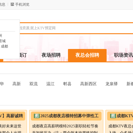
信息
手机浏览
州
晋城
成都
ktv预订
夜场招聘
夜总会招聘
职场资讯
华
高新
双流
温江
郫县
高新西区
龙泉驿
新
V】高薪诚聘
图
2025成都夜店模特招募中弹性工
图
成都KT
厚
作制告别加班烦恼
服轻松入场
美好未来这世
成都夜店高薪聘模特2025新职轻松节奏
成都KTV夜总
当那个人出现
无加班压力（注：两个版本均严格控制
入场，众多场