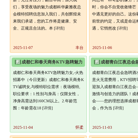
们，享受夜场的魅力成都科华豪雅夜总
时，你会不自觉收敛锋芒
会模特招聘信息加入我们，共创辉煌未
中遇见更好的自己。这份
来我们承诺，您的工作将是健康、安
前世的约定，又或是命运
全、正规且合法的。本 [
详情
]
遇，它悄然改 [
详情
]
2025-11-07
丰台
2025-11-06
图
成都仁和春天商务KTV急聘魅力
图
成都青白江夜总会
女-火热招募中（今日更新
员,生意火无需费用,KT
成都仁和春天商务KTV急聘魅力女,-火热
成都青白江夜总会急聘酒
招募中（今日更新）成都仁和春天商务K
意火无需费用，KTV招聘
TV诚聘女,与模特职位需求：夜场模特,
迎加入成都青白江夜总会
职位要求：1.性别与身高：仅限女性，
激情与创造力的团队！成
净身高需达到160CM以上。2.年龄范
会——您的理想选择成都
围：年龄需在18 [
详情
]
会，作为当 [
详情
]
2025-11-04
怀柔
2025-11-03