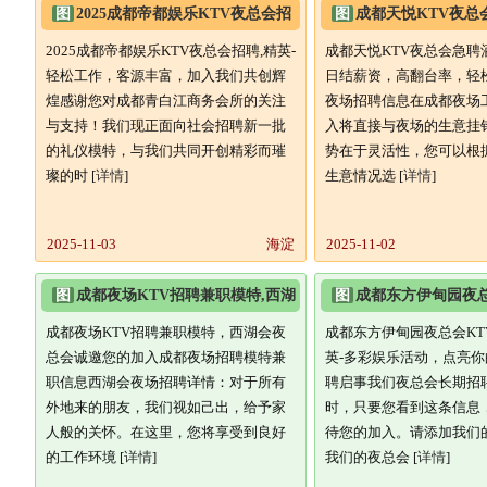
图
2025成都帝都娱乐KTV夜总会招
图
成都天悦KTV夜总
聘,精英-轻松工作,客
销员,日结薪资,高翻台
2025成都帝都娱乐KTV夜总会招聘,精英-
成都天悦KTV夜总会急聘
轻松工作，客源丰富，加入我们共创辉
日结薪资，高翻台率，轻
煌感谢您对成都青白江商务会所的关注
夜场招聘信息在成都夜场
与支持！我们现正面向社会招聘新一批
入将直接与夜场的生意挂
的礼仪模特，与我们共同开创精彩而璀
势在于灵活性，您可以根
璨的时 [
详情
]
生意情况选 [
详情
]
2025-11-03
海淀
2025-11-02
图
成都夜场KTV招聘兼职模特,西湖
图
成都东方伊甸园夜总
会夜总会诚邀您的加入
夜班精英-多彩娱乐活动
成都夜场KTV招聘兼职模特，西湖会夜
成都东方伊甸园夜总会KT
总会诚邀您的加入成都夜场招聘模特兼
英-多彩娱乐活动，点亮
职信息西湖会夜场招聘详情：对于所有
聘启事我们夜总会长期招
外地来的朋友，我们视如己出，给予家
时，只要您看到这条信息
人般的关怀。在这里，您将享受到良好
待您的加入。请添加我们
的工作环境 [
详情
]
我们的夜总会 [
详情
]