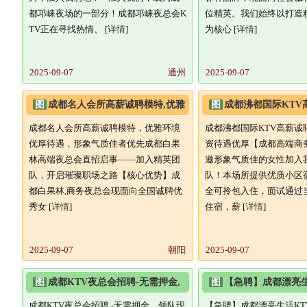
都邛崃夜场的一部分！成都邛崃夜总会K
位精英。我们始终以打造
TV正在寻找热情、 [
详情
]
为核心 [
详情
]
2025-09-07
通州
2025-09-07
图
成都名人会所高薪诚聘模特,优雅
图
成都沸都国际KTV
环境优厚待遇,形象气质佳者
日结薪资待遇优厚
成都名人会所高薪诚聘模特，优雅环境
成都沸都国际KTV高薪诚
优厚待遇，形象气质佳者优先成都白果
资待遇优厚【成都高端商
林高端夜总会直招启事——加入精英团
邀形象气质佳的女性加入
队，开启璀璨职场之路【核心优势】成
队！本场所提供优质小区
都白果林,商务夜总会现面向全国诚聘优
全可拎包入住，面试通过
秀女 [
详情
]
住宿，薪 [
详情
]
2025-09-07
朝阳
2025-09-07
图
成都KTV夜总会招聘-无需押金,
图
【急聘】成都漂亮生
领队现场直招,真实可靠
招女性服务员薪资日结
成都KTV夜总会招聘,-无需押金，领队现
【急聘】成都漂亮生活KT