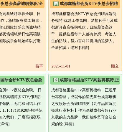
夜总会高薪诚聘兼职/全
图
成都鑫楠都会所KTV夜总会招聘
+弹性工作,急
高端商务模特-优越工作氛围,梦
会高薪诚聘兼职全职，日
成都鑫楠都会所KTV夜总会招聘高端商
工作，急聘服务员DJ舞者，
务模特-优越工作氛围，梦想触手可及成
蒲江国际娱乐会所诚聘精
都新开夜店招聘礼仪，日结薪资高达
都夜场领域标杆性高端娱
千，提供住宿每个人都有梦想，考验人
国际娱乐会所始终以打造
生的防线，努力奋斗和拼搏的追梦人。
全新招募：绝对 [
详情
]
昌平
2025-11-01
顺义
国际会所KTV夜总会急
图
成都香格里拉KTV高薪聘模特,正
薪等你来
规平台零套路,成就你的星
所KTV夜总会急聘,，日
成都香格里拉KTV高薪聘模特，正规平
成都高端商务KTV招聘启
台零套路，成就你的星光舞台成都璀璨
年领队，无门槛日结工作
之夜娱乐会所诚聘精英【九年品质沉淀
51617181920起招聘范
铸就行业标杆】作为深耕成都夜娱行业
加入我们，开启高端夜场
九载的实力品牌，我们始终坚守合法合
[
详情
]
规的经 [
详情
]