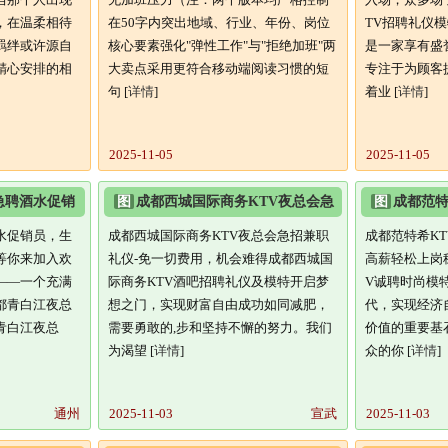
，在温柔相待
在50字内突出地域、行业、年份、岗位
TV招聘礼仪模
羁绊或许源自
核心要素强化"弹性工作"与"拒绝加班"两
是一家享有盛
精心安排的相
大卖点采用更符合移动端阅读习惯的短
专注于为顾客
句 [
详情
]
着业 [
详情
]
2025-11-05
2025-11-05
急聘酒水促销
图
成都西城国际商务KTV夜总会急
图
成都范特希
V招聘
招兼职礼仪-免一切费用,机
日结高薪/
水促销员，生
成都西城国际商务KTV夜总会急招兼职
成都范特希KT
等你来加入欢
礼仪-免一切费用，机会难得成都西城国
高薪轻松上岗
——一个充满
际商务KTV酒吧招聘礼仪及模特开启梦
V诚聘时尚模
都青白江夜总
想之门，实现财富自由成功如同减肥，
代，实现经济
青白江夜总
需要勇敢的,步和坚持不懈的努力。我们
价值的重要基
为渴望 [
详情
]
众的你 [
详情
]
通州
2025-11-03
宣武
2025-11-03