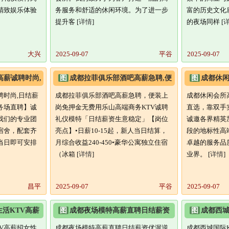
精致娱乐体验
务服务和舒适的休闲环境。为了进一步
富的历史文化
提升客 [
详情
]
的夜场同样 [
大兴
2025-09-07
平谷
2025-09-07
高薪诚聘时尚,
图
成都拉菲俱乐部酒吧高薪急聘,便
图
成都休闲
装上岗免押金无费用
多店直选,
聘时尚,日结薪
成都拉菲俱乐部酒吧高薪急聘，便装上
成都休闲会所
务场直聘】诚
岗免押金无费用乐山高端商务KTV诚聘
直选，靠双手
我们的专业团
礼仪模特「日结薪资生意稳定」【岗位
诚邀各界精英
宿舍，配套齐
亮点】•日薪10-15起，新人当日结算，
段的地标性高
当日即可安排
月综合收益240-450•豪华公寓独立住宿
卓越的服务品
（冰箱 [
详情
]
业界。 [
详情
]
昌平
2025-09-07
平谷
2025-09-07
活KTV高薪
图
成都夜场模特高薪直聘日结薪资
图
成都西城
待
优渥逆袭人生新起点
礼仪接待-
V高薪招女性
成都夜场模特高薪直聘日结薪资优渥逆
成都西城国际K