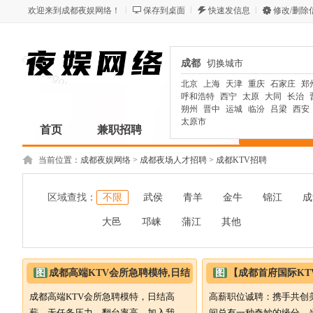
欢迎来到成都夜娱网络！
保存到桌面
快速发信息
修改/删除
成都
成都
切换城市
切换城市
北京
上海
天津
重庆
石家庄
郑
呼和浩特
西宁
太原
大同
长治
朔州
晋中
运城
临汾
吕梁
西安
太原市
首页
兼职招聘
模特礼仪
KTV招聘
当前位置：
成都夜娱网络
>
成都夜场人才招聘
>
成都KTV招聘
区域查找：
不限
武侯
青羊
金牛
锦江
成
大邑
邛崃
蒲江
其他
图
成都高端KTV会所急聘模特,日结
图
【成都首府国际KT
高薪,无任务压力,翻台率高,
酒水促销精英,待遇优
成都高端KTV会所急聘模特，日结高
高薪职位诚聘：携手共创
薪，无任务压力，翻台率高，加入我
间总有一种奇妙的缘分，