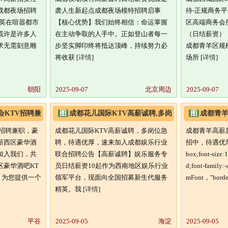
成都夜场招聘
袭人生新起点成都夜场模特招聘启事
待-正规商务
精英在喧嚣都市
【核心优势】我们始终相信：命运掌握
区高端商务会
或许是许多人
在主动争取的人手中。正如登山者每一
（日结薪资）
求无需刻意雕
步坚实脚印终将抵达顶峰，持续努力必
成都青羊区规
将收获 [
详情
]
场所 [
详情
]
朝阳
2025-09-07
北京周边
2025-09-07
会KTV招聘兼
图
成都花儿国际KTV高薪诚聘,多岗
图
成都青羊
入
位急聘,待遇优厚,速来加
多岗热招中
V招聘兼职，豪
成都花儿国际KTV高薪诚聘，多岗位急
成都青羊高薪
新西区豪华酒
聘，待遇优厚，速来加入成都娱乐行业
招中，待遇优厚styl
加入我们，共
联合招聘公告【高薪诚聘】娱乐服务专
box;font-size:
区豪华酒吧KT
员日结薪资10起作为西南地区娱乐行业
d;font-family
，为您提供一个
领军平台，现面向全国招募新生代服务
mFont，"border
精英。我 [
详情
]
平谷
2025-09-05
海淀
2025-09-05