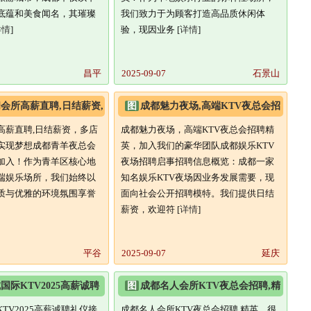
底蕴和美食闻名，其璀璨
我们致力于为顾客打造高品质休闲体
详情
]
验，现因业务 [
详情
]
昌平
2025-09-07
石景山
会所高薪直聘,日结薪资,
图
成都魅力夜场,高端KTV夜总会招
靠双手实现梦想
聘精英,加入我们的豪华团队
高薪直聘,日结薪资，多店
成都魅力夜场，高端KTV夜总会招聘精
实现梦想成都青羊夜总会
英，加入我们的豪华团队成都娱乐KTV
加入！作为青羊区核心地
夜场招聘启事招聘信息概览：成都一家
端娱乐场所，我们始终以
知名娱乐KTV夜场因业务发展需要，现
质与优雅的环境氛围享誉
面向社会公开招聘模特。我们提供日结
薪资，欢迎符 [
详情
]
平谷
2025-09-07
延庆
国际KTV2025高薪诚聘
图
成都名人会所KTV夜总会招聘,精
正规商务平台
英,很新职位等你来挑战
TV2025高薪诚聘礼仪接
成都名人会所KTV夜总会招聘,精英，很