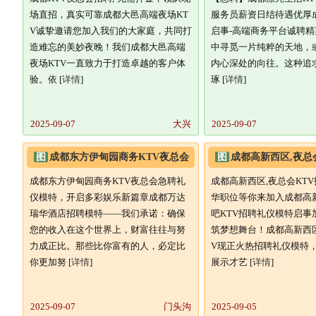
场直招，真实可靠成都大邑高端夜场KT
服务员薪资日结待遇优厚
V诚挚邀请您加入我们的大家庭，共同打
启事-高端商务平台诚聘
造难忘的美妙夜晚！我们成都大邑高端
中寻觅一片纯粹的天地，
夜场KTV一直致力于打造卓越的客户体
内心深处的向往。这种追
验。依 [
详情
]
琢 [
详情
]
2025-09-07
大兴
2025-09-07
图
成都东方伊甸园商务KTV夜总会
图
成都高新西区,夜总
急聘礼仪模特,开启多彩娱乐新篇
职,豪华职位等你来加
成都东方伊甸园商务KTV夜总会急聘礼
成都高新西区,夜总会KT
仪模特，开启多彩娱乐新篇章成都万达
华职位等你来加入成都高
瑞华酒店招聘模特——我们承诺：确保
吧KTV招聘礼仪模特启事
您的收入在这个世界上，财富往往与努
筑梦想舞台！成都高新西
力成正比。那些比你富有的人，必定比
V现正火热招聘礼仪模特
你更加努 [
详情
]
展示才艺 [
详情
]
2025-09-07
门头沟
2025-09-05