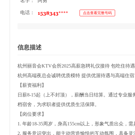
名字：
阿勇
电话：
点击查看完整号码
信息描述
杭州丽音会KTV会所2025高薪急聘礼仪接待 包吃住待
杭州高端夜总会诚聘优质模特 提供优渥待遇与高端住宿
【薪资福利】
日薪8-15起（上不封顶），薪酬当日结算。通过专业
档宿舍，为求职者提供优质生活保障。
【岗位要求】
1. 年龄18-35周岁，身高155cm以上，形象气质出
2. 服务意识突出，能主动营造愉悦的互动氛围，具备