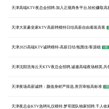
天津高端KTV夜总会招聘-加入正规商务平台,轻松赚取高
天津大富豪皇家KTV高薪聘模特日结高薪自由着装高客
天津2025高端KTV诚聘模特-高薪日结/氛围佳/客源稳
1图
天津沈阳浩海云天KTV夜总会招聘,诚邀高端夜场精英,共
天津夜场高薪诚聘：颜值身材严筛选,资历审核高标准
1
天津夜总会KTV急聘礼仪模特.梦哥团队独家招聘.千人收