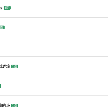
薪
1图
1图
创辉煌
1图
图
藏的热
1图