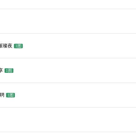
璀璨夜
1图
享
1图
招聘
1图