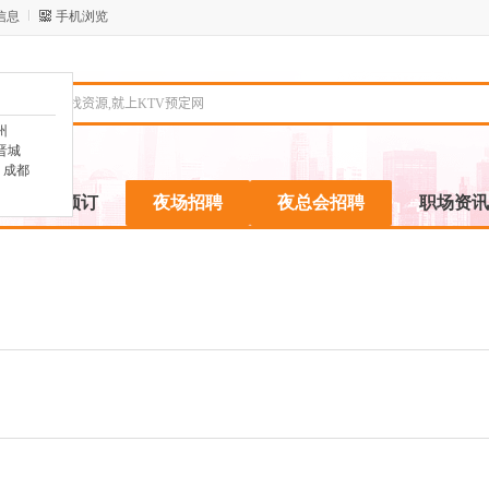
信息
手机浏览
州
晋城
成都
ktv预订
夜场招聘
夜总会招聘
职场资讯