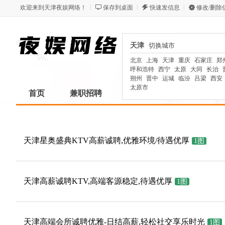
欢迎来到天津夜娱网络！
保存到桌面
快速发信息
修改/删除
天津
天津
切换城市
切换城市
北京
上海
天津
重庆
石家庄
郑
呼和浩特
西宁
太原
大同
长治
朔州
晋中
运城
临汾
吕梁
西安
太原市
首页
兼职招聘
模特礼仪
KTV招聘
天津星奥盛典KTV高薪诚聘,优雅环境/待遇优厚
1图
天津高薪诚聘KTV,高端客源稳定,待遇优厚
1图
天津高端会所诚聘优雅-日结高薪,轻松社交享乐时光
1图