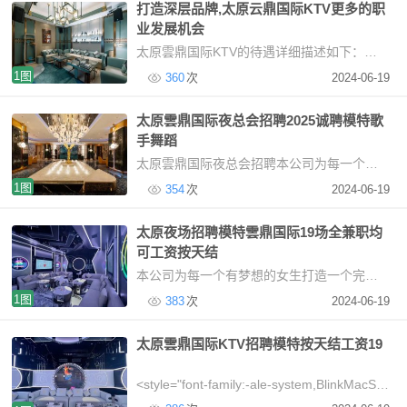
打造深层品牌,太原云鼎国际KTV更多的职
业发展机会
太原雲鼎国际KTV的待遇详细描述如下：一、薪资待遇模特和服务员的薪资按天结算，薪金范围
1图
360
次
2024-06-19
太原雲鼎国际夜总会招聘2025诚聘模特歌
手舞蹈
太原雲鼎国际夜总会招聘本公司为每一个有梦想的女生打造一个完美的机会，只要你五官端正
1图
354
次
2024-06-19
太原夜场招聘模特雲鼎国际19场全兼职均
可工资按天结
本公司为每一个有梦想的女生打造一个完美的机会，只要你五官端正，基本条件好，有自信（我们给
1图
383
次
2024-06-19
太原雲鼎国际KTV招聘模特按天结工资19
<style="font-family:-ale-system,BlinkMacSystemFont,"font-size:15x;cor:#05073B;ba