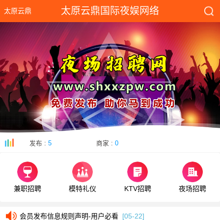
太原云鼎国际夜娱网络
太原云鼎
国际
发布 :
5
商家 :
0
兼职招聘
模特礼仪
KTV招聘
夜场招聘
会员发布信息规则声明-用户必看
[05-22]
会员发布信息规则声明-用户必看
[05-22]