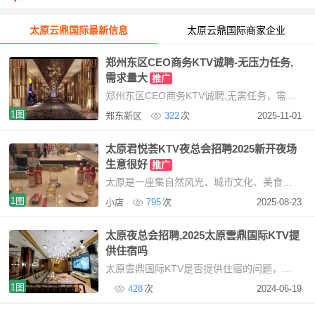
太原云鼎国际最新信息
太原云鼎国际商家企业
郑州东区CEO商务KTV诚聘-无压力任务,
需求量大
推广
郑州东区CEO商务KTV诚聘,无需任务，需求量大提供住宿，免费使用我们KTV现招聘服务员，mote提
1图
郑东新区
322
次
2025-11-01
太原君悦荟KTV夜总会招聘2025新开夜场
生意很好
推广
太原是一座集自然风光、城市文化、美食佳肴于一体的美丽城市。无论你是来旅游观光，还是
1图
小店
795
次
2025-08-23
太原夜总会招聘,2025太原雲鼎国际KTV提
供住宿吗
太原雲鼎国际KTV是否提供住宿的问题，根据目前我所掌握的信息，暂时无法直接确认太原雲鼎
1图
428
次
2024-06-19