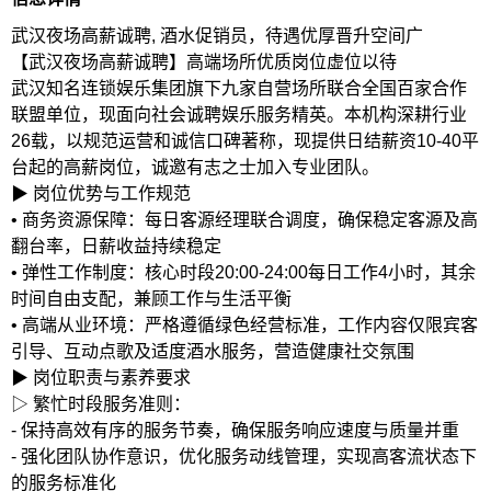
武汉夜场高薪诚聘, 酒水促销员，待遇优厚晋升空间广
【武汉夜场高薪诚聘】高端场所优质岗位虚位以待
武汉知名连锁娱乐集团旗下九家自营场所联合全国百家合作
联盟单位，现面向社会诚聘娱乐服务精英。本机构深耕行业
26载，以规范运营和诚信口碑著称，现提供日结薪资10-40平
台起的高薪岗位，诚邀有志之士加入专业团队。
▶ 岗位优势与工作规范
• 商务资源保障：每日客源经理联合调度，确保稳定客源及高
翻台率，日薪收益持续稳定
• 弹性工作制度：核心时段20:00-24:00每日工作4小时，其余
时间自由支配，兼顾工作与生活平衡
• 高端从业环境：严格遵循绿色经营标准，工作内容仅限宾客
引导、互动点歌及适度酒水服务，营造健康社交氛围
▶ 岗位职责与素养要求
▷ 繁忙时段服务准则：
- 保持高效有序的服务节奏，确保服务响应速度与质量并重
- 强化团队协作意识，优化服务动线管理，实现高客流状态下
的服务标准化