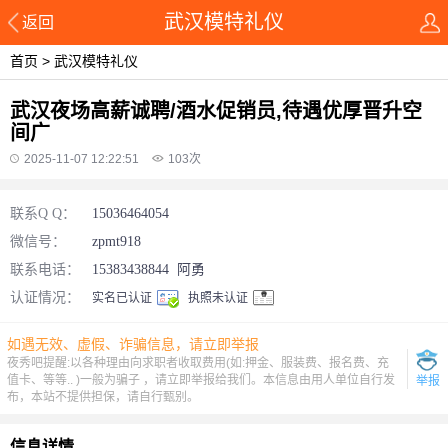
武汉模特礼仪
返回
首页
>
武汉模特礼仪
武汉夜场高薪诚聘/酒水促销员,待遇优厚晋升空
间广
2025-11-07 12:22:51
103
次
联系Q Q：
15036464054
微信号：
zpmt918
联系电话：
15383438844
阿勇
认证情况：
实名已认证
执照未认证
如遇无效、虚假、诈骗信息，请立即举报
夜秀吧提醒:以各种理由向求职者收取费用(如:押金、服装费、报名费、充
值卡、等等.. )一般为骗子 ，请立即举报给我们。本信息由用人单位自行发
举报
布，本站不提供担保，请自行甄别。
信息详情