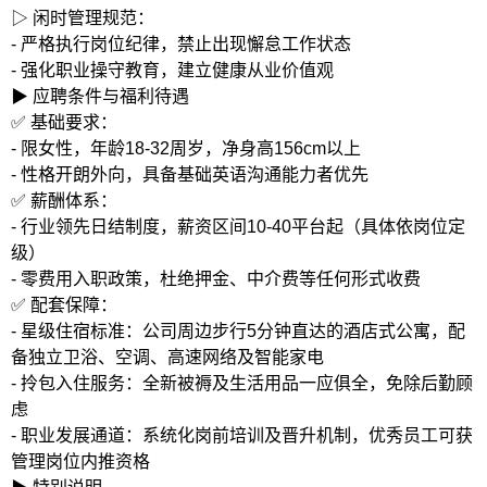
▷ 闲时管理规范：
- 严格执行岗位纪律，禁止出现懈怠工作状态
- 强化职业操守教育，建立健康从业价值观
▶ 应聘条件与福利待遇
✅ 基础要求：
- 限女性，年龄18-32周岁，净身高156cm以上
- 性格开朗外向，具备基础英语沟通能力者优先
✅ 薪酬体系：
- 行业领先日结制度，薪资区间10-40平台起（具体依岗位定
级）
- 零费用入职政策，杜绝押金、中介费等任何形式收费
✅ 配套保障：
- 星级住宿标准：公司周边步行5分钟直达的酒店式公寓，配
备独立卫浴、空调、高速网络及智能家电
- 拎包入住服务：全新被褥及生活用品一应俱全，免除后勤顾
虑
- 职业发展通道：系统化岗前培训及晋升机制，优秀员工可获
管理岗位内推资格