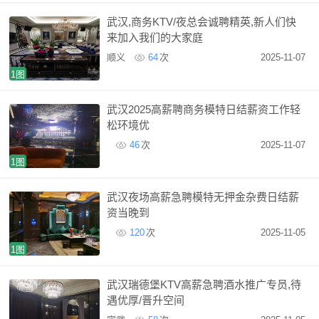
武汉,商务KTV/夜总会诚聘精英,新人们快
来加入我们的大家庭
顺义
64
次
2025-11-07
1图
武汉2025高薪聘商务模特日结薪资工作轻
松环境优
46
次
2025-11-07
1图
武汉夜场高薪急聘模特无押金杂费日结薪
资当晚到
120
次
2025-11-05
1图
武汉瑞德堡KTV高薪急聘酒水推广专员,待
遇优厚/晋升空间