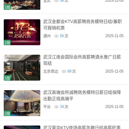
宣武
58
次
2025-11-05
1图
武汉金都会KTV高薪聘商务模特日结/兼职
可报销机票
通州
56
次
2025-11-05
1图
武汉江南会国际会所高薪聘酒水推广日薪
现结
北京周边
89
次
2025-11-05
1图
武汉高端会所诚聘商务模特日薪日结保障
出勤正规高端平
平谷
34
次
2025-11-05
1图
武汉豪华KTV夜场高薪急聘日结高薪旺季