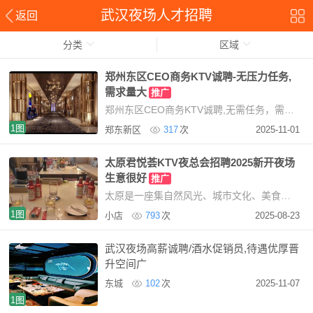
武汉夜场人才招聘
返回
分类
区域
郑州东区CEO商务KTV诚聘-无压力任务,
需求量大
推广
郑州东区CEO商务KTV诚聘,无需任务，需求量大提供住宿，免费使用我们KTV现招聘服务员，mote提
1图
郑东新区
317
次
2025-11-01
太原君悦荟KTV夜总会招聘2025新开夜场
生意很好
推广
太原是一座集自然风光、城市文化、美食佳肴于一体的美丽城市。无论你是来旅游观光，还是
1图
小店
793
次
2025-08-23
武汉夜场高薪诚聘/酒水促销员,待遇优厚晋
升空间广
东城
102
次
2025-11-07
1图