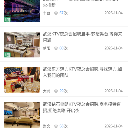
火招新
丰台
57
次
2025-11-04
1图
武汉KTV夜总会招聘启事-梦想舞台,等你来
闪耀
朝阳
60
次
2025-11-04
1图
武汉东方魅力KTV夜总会招聘,寻找魅力,加
入我们的团队
大兴
29
次
2025-11-04
武汉钻石皇朝KTV夜总会招聘,商务模特直
招,拒绝套路,开启夜
崇文
58
次
2025-11-04