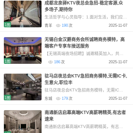
成都龙泉驿KTV夜总会急招-稳定客源,众
多场子,期待你
生活哲学与心灵指导：1.面对生活，我们应顺其自然，遇事泰然处之，得意时保持淡然，失意时坦然面
1图
青羊
190
次
2025-11-07
无锡白金汉爵商务会所诚聘商务模特，高
端客户专享车接送服务
【无锡高端夜场招聘】诚邀精英加入，共创璀璨未来行业标杆平台，打造优质就业环境本市核心
1图
186
次
2025-11-07
驻马店夜总会KTV急招商务模特,无需IC卡,
生意火,职位丰
驻马店夜总会KTV急招商务模特，无需IC卡，生意火，职位丰富高端KTV招聘模特：安全、高薪、无压
1图
东城
179
次
2025-11-07
南通新店启幕高端KTV高薪聘精英,有志者
速来
南通新店启幕高端KTV高薪聘精英，有志者速来坐落于南通核心商圈，毗邻国际五星级酒店，我们