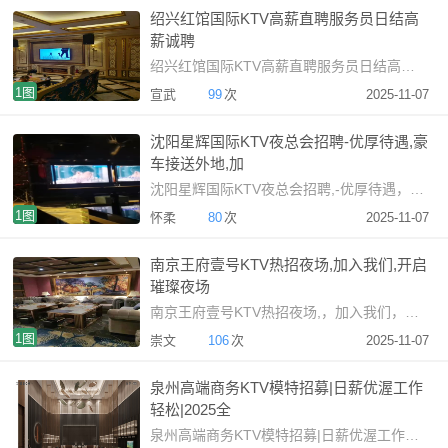
绍兴红馆国际KTV高薪直聘服务员日结高
薪诚聘
绍兴红馆国际KTV高薪直聘服务员日结高薪诚聘绍兴高端K
1图
宣武
99
次
2025-11-07
沈阳星辉国际KTV夜总会招聘-优厚待遇,豪
车接送外地,加
沈阳星辉国际KTV夜总会招聘,-优厚待遇，豪车接送外地,，加
1图
怀柔
80
次
2025-11-07
南京王府壹号KTV热招夜场,加入我们,开启
璀璨夜场
南京王府壹号KTV热招夜场,，加入我们，开启璀璨夜场招聘启
1图
崇文
106
次
2025-11-07
泉州高端商务KTV模特招募|日薪优渥工作
轻松|2025全
泉州高端商务KTV模特招募|日薪优渥工作轻松|2025全新