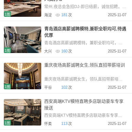
常州,夜总会急招DJ-即日结薪，诚信招聘，加入我们吧常州KTV招聘DJ：日结薪资，无拖欠夜场招聘
1图
海淀
181
次
2025-11-07
青岛酒店高薪诚聘模特,兼职全职均可,待遇
优厚
青岛酒店高薪诚聘模特，兼职全职均可，待遇优厚青岛商务KTV高薪诚聘晚班礼仪接待【关于我
1图
大兴
160
次
2025-11-07
重庆夜场高薪诚聘女生,领队直招带薪培训
重庆夜场高薪诚聘女生，领队直招带薪培训san重庆本地高
1图
平谷
102
次
2025-11-07
西安高端KTV模特直聘多店联动豪车专享
接送
西安高端KTV模特直聘多店联动豪车专享接送西安高端娱
1图
怀柔
113
次
2025-11-07