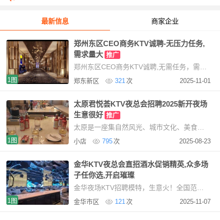
最新信息
商家企业
郑州东区CEO商务KTV诚聘-无压力任务,
需求量大
推广
郑州东区CEO商务KTV诚聘,无需任务，需求量大提供住宿，免费使用我们KTV现招聘服务员，mote提
1图
郑东新区
321
次
2025-11-01
太原君悦荟KTV夜总会招聘2025新开夜场
生意很好
推广
太原是一座集自然风光、城市文化、美食佳肴于一体的美丽城市。无论你是来旅游观光，还是
1图
小店
795
次
2025-08-23
金华KTV夜总会直招酒水促销精英,众多场
子任你选,开启璀璨
金华夜场KTV招聘模特，生意火！全国范围招聘，寻找魅力女性基本要求：形象与素质要求一般，但需
1图
金华市区
121
次
2025-11-07