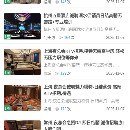
1图
通州
143
次
2025-11-07
杭州五星酒店诚聘酒水促销员日结高薪无
套路+专业培训
杭州五星酒店诚聘酒水促销员日结高薪无套路+专业培训杭州高端KTV诚聘女性服务精英（日薪
1图
门头沟
164
次
2025-11-07
上海夜总会KTV招聘,模特无需高学历,轻松
无压力职位等你来
上海夜总会KTV招聘，模特无需高学历，轻松无压力职位等你来在上海，夜场模特招聘不再将高学
1图
西城
129
次
2025-11-07
上海,夜总会诚聘魅力模特-日结薪资,高端
KTV招聘,待遇
上海,夜总会诚聘魅力模特-日结薪资，高端KTV招聘，待遇优厚，加入我们上海高端商务KTV招聘信
1图
通州
172
次
2025-11-07
常州,夜总会急招DJ-即日结薪,诚信招聘,加
入我们吧